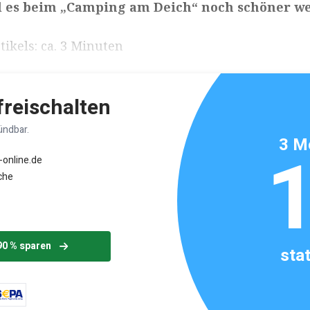
oll es beim „Camping am Deich“ noch schöner w
ikels: ca. 3 Minuten
 freischalten
ündbar.
3 M
-online.de
che
90 % sparen
sta