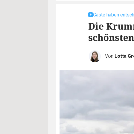
Gäste haben entsc
Die Krum
schönste
Von
Lotta G