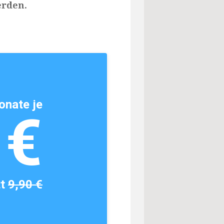
erden.
onate je
1€
tt
9,90 €