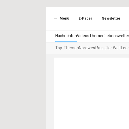
Menü
E-Paper
Newsletter
Nachrichten
Videos
Themen
Lebenswelte
Top-Themen
Nordwest
Aus aller Welt
Leer