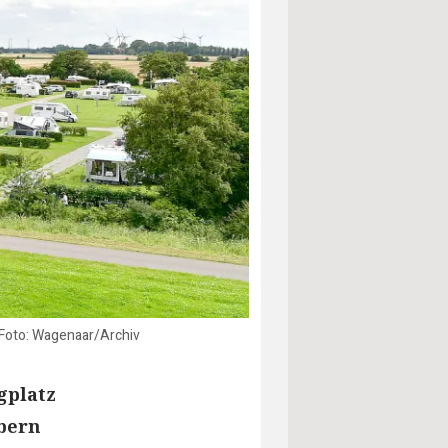
 Foto: Wagenaar/Archiv
gplatz
bern