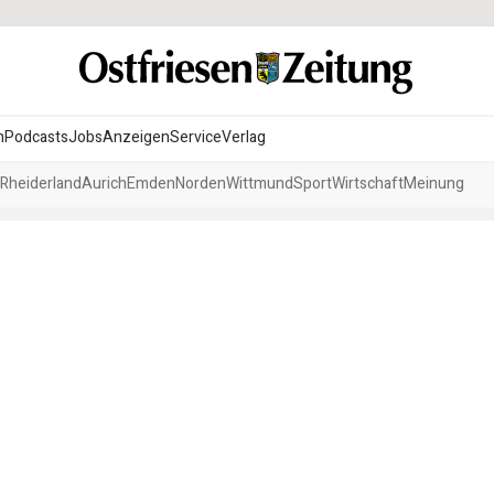
n
Podcasts
Jobs
Anzeigen
Service
Verlag
Rheiderland
Aurich
Emden
Norden
Wittmund
Sport
Wirtschaft
Meinung