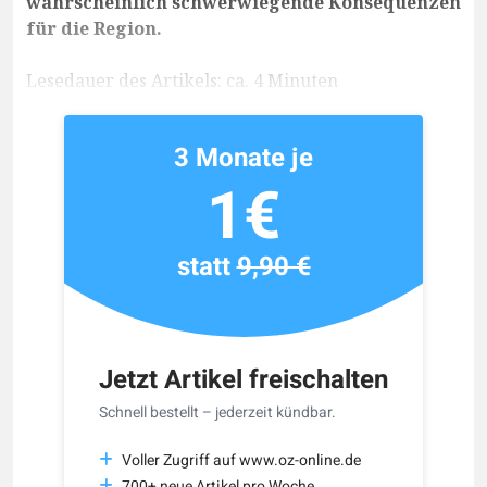
wahrscheinlich schwerwiegende Konsequenzen
für die Region.
Lesedauer des Artikels: ca. 4 Minuten
3 Monate je
1€
statt
9,90 €
Jetzt Artikel freischalten
Schnell bestellt – jederzeit kündbar.
Voller Zugriff auf www.oz-online.de
700+ neue Artikel pro Woche