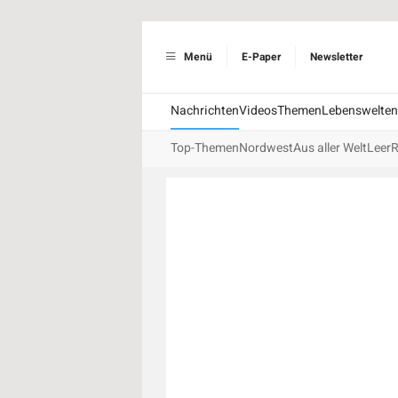
Menü
E-Paper
Newsletter
Nachrichten
Videos
Themen
Lebenswelten
Top-Themen
Nordwest
Aus aller Welt
Leer
R