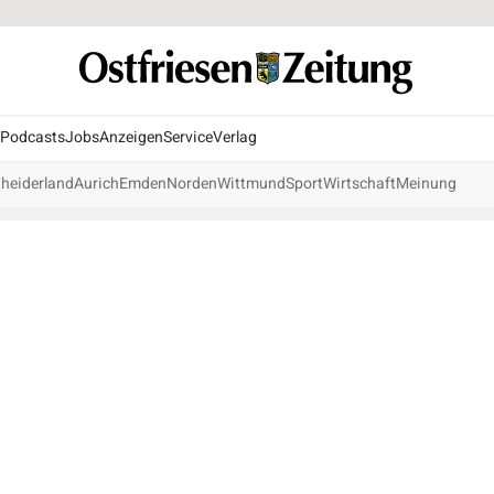
Podcasts
Jobs
Anzeigen
Service
Verlag
heiderland
Aurich
Emden
Norden
Wittmund
Sport
Wirtschaft
Meinung