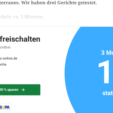
erranes. Wir haben drei Gerichte getestet.
ikels: ca. 5 Minuten
 freischalten
kündbar.
3 Mo
z-online.de
oche
 90 % sparen
sta