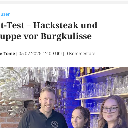
husen
t-Test – Hacksteak und
ppe vor Burgkulisse
ie Tomé
|
05.02.2025 12:09 Uhr
|
0
Kommentare