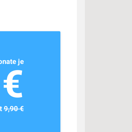
nate je
1€
tt
9,90 €