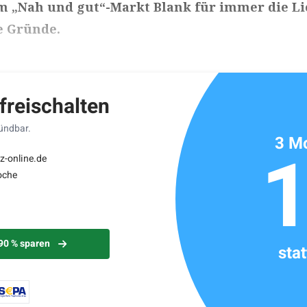
m „Nah und gut“-Markt Blank für immer die Li
ie Gründe.
ikels: ca. 4 Minuten
 freischalten
kündbar.
3 Mo
z-online.de
oche
 90 % sparen
sta