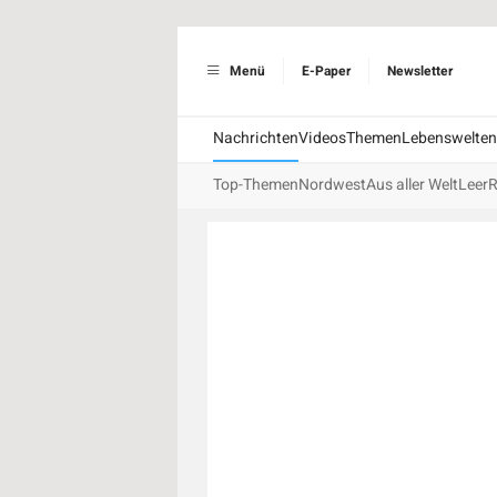
Menü
E-Paper
Newsletter
Nachrichten
Videos
Themen
Lebenswelten
Top-Themen
Nordwest
Aus aller Welt
Leer
R