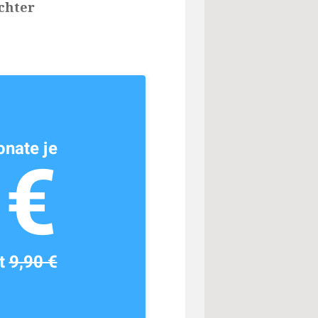
chter
nate je
1€
tt
9,90 €