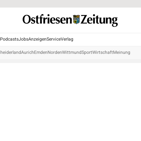
Podcasts
Jobs
Anzeigen
Service
Verlag
heiderland
Aurich
Emden
Norden
Wittmund
Sport
Wirtschaft
Meinung