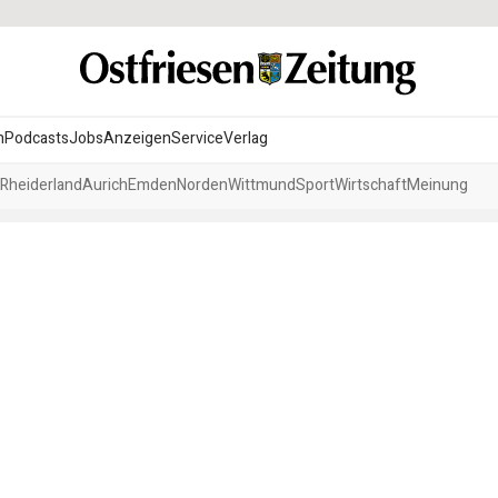
n
Podcasts
Jobs
Anzeigen
Service
Verlag
Rheiderland
Aurich
Emden
Norden
Wittmund
Sport
Wirtschaft
Meinung