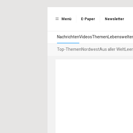
Menü
E-Paper
Newsletter
Nachrichten
Videos
Themen
Lebenswelte
Top-Themen
Nordwest
Aus aller Welt
Leer