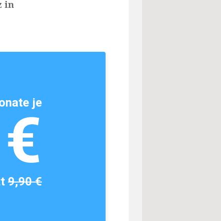
 in
onate je
1€
tt
9,90 €