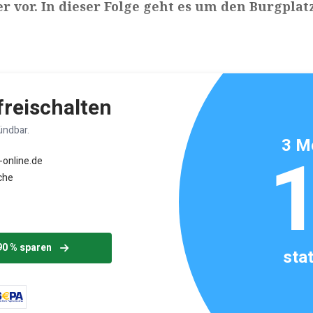
vor. In dieser Folge geht es um den Burgplatz
ikels: ca. 4 Minuten
 freischalten
ündbar.
3 M
-online.de
che
90 % sparen
sta