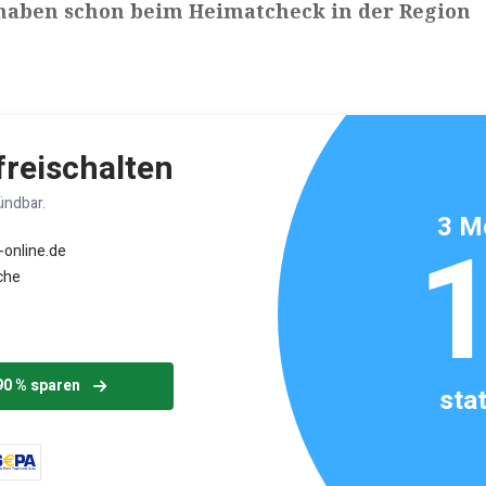
haben schon beim Heimatcheck in der Region
ikels: ca. 2 Minuten
 freischalten
ündbar.
3 M
-online.de
che
90 % sparen
sta