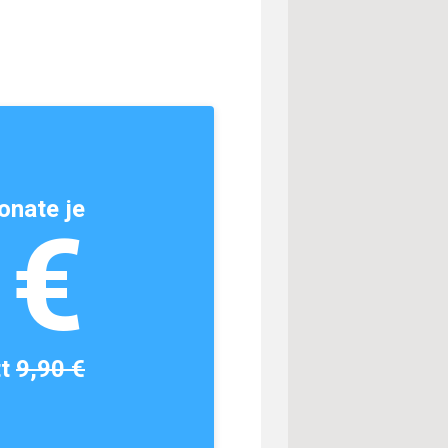
onate je
1€
tt
9,90 €