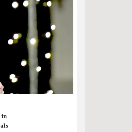
 in
als