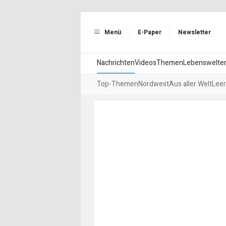
Menü
E-Paper
Newsletter
Nachrichten
Videos
Themen
Lebenswelte
Top-Themen
Nordwest
Aus aller Welt
Leer