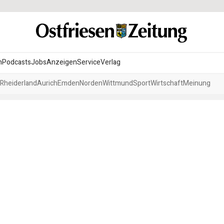
n
Podcasts
Jobs
Anzeigen
Service
Verlag
Rheiderland
Aurich
Emden
Norden
Wittmund
Sport
Wirtschaft
Meinung