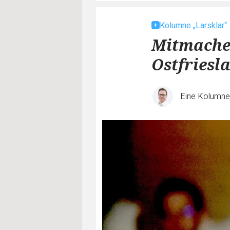
Kolumne „Larsklar“
Mitmache
Ostfriesl
Eine Kolumn