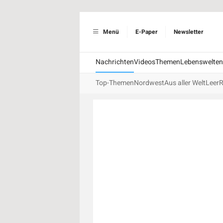
Menü
E-Paper
Newsletter
Nachrichten
Videos
Themen
Lebenswelten
Top-Themen
Nordwest
Aus aller Welt
Leer
R