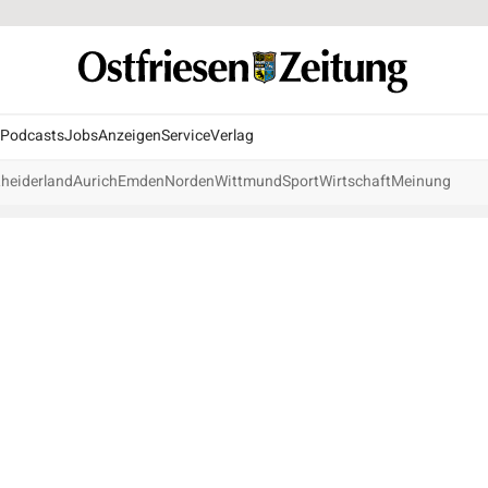
Podcasts
Jobs
Anzeigen
Service
Verlag
heiderland
Aurich
Emden
Norden
Wittmund
Sport
Wirtschaft
Meinung