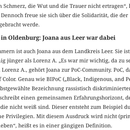
n Schmerz, die Wut und die Trauer nicht ertragen“, 
Dennoch freue sie sich über die Solidarität, die der
gebracht werde.
in Oldenburg: Joana aus Leer war dabei
mern ist auch Joana aus dem Landkreis Leer. Sie ist
ig jünger als Lorenz A. „Es war mir wichtig, da zu s
h Lorenz A., gehört Joana zur PoC-Community. PoC, d
of Color. Genau wie BIPoC („Black, Indigenous, and P
elbstgewählte Bezeichnung rassistisch diskriminierte
eschreibt einen gemeinsamen Erfahrungshorizont, d
die nicht weiß sind. Dieser entsteht zum Beispiel d
e Privilegien. Mit diesem Ausdruck wird nicht (pri
eben“, heißt es in einer gängigen Definition.