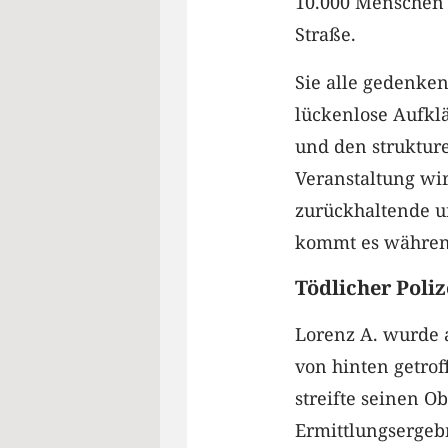
10.000 Menschen 
Straße.
Sie alle gedenke
lückenlose Aufklä
und den strukture
Veranstaltung wir
zurückhaltende un
kommt es währen
Tödlicher Poliz
Lorenz A. wurde 
von hinten getrof
streifte seinen O
Ermittlungsergeb