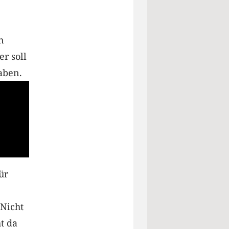
n
r soll
aben.
ür
Nicht
t da