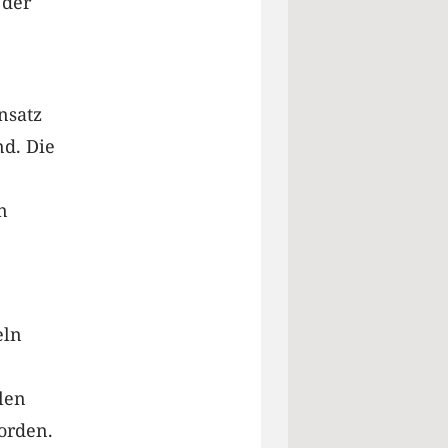
 der
nsatz
nd. Die
n
eln
len
orden.