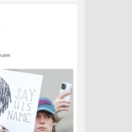
n
nuten