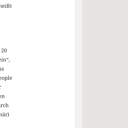
heißt
 20
ein“,
as
eople
r
en
urch
mär)