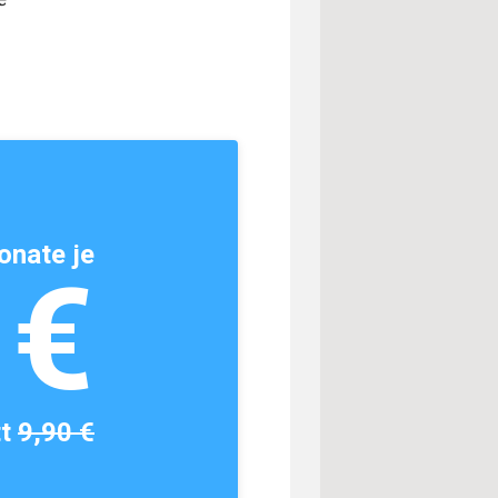
onate je
1€
tt
9,90 €