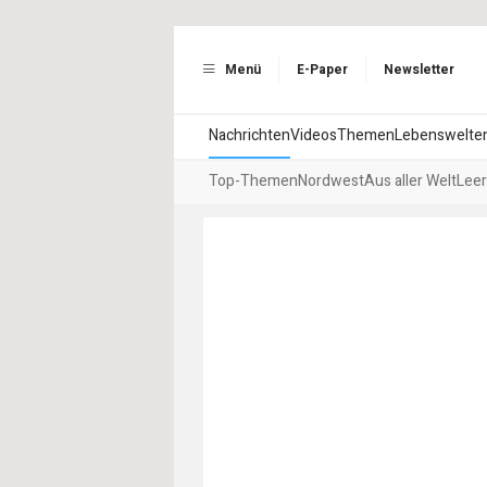
Menü
E-Paper
Newsletter
Nachrichten
Videos
Themen
Lebenswelte
Top-Themen
Nordwest
Aus aller Welt
Leer