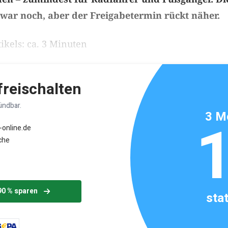
war noch, aber der Freigabetermin rückt näher.
ikels: ca. 3 Minuten
 freischalten
ündbar.
3 M
-online.de
che
90 % sparen
sta