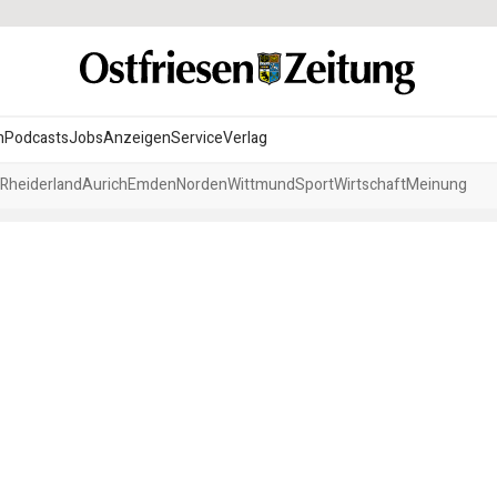
n
Podcasts
Jobs
Anzeigen
Service
Verlag
Rheiderland
Aurich
Emden
Norden
Wittmund
Sport
Wirtschaft
Meinung