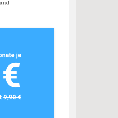
 und
nate je
1€
tt
9,90 €