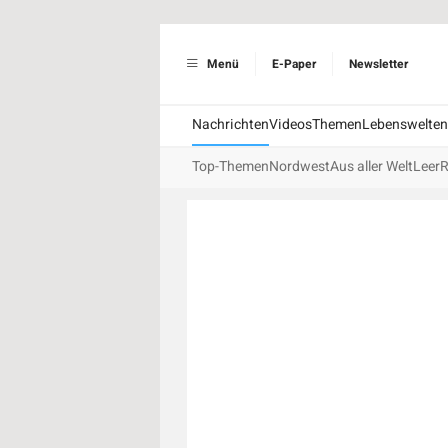
Menü
E-Paper
Newsletter
Nachrichten
Videos
Themen
Lebenswelten
Top-Themen
Nordwest
Aus aller Welt
Leer
R