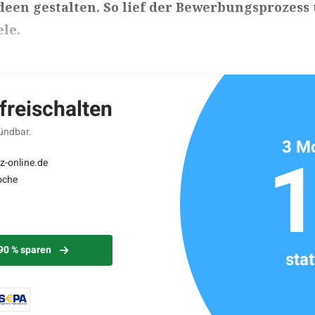
deen gestalten. So lief der Bewerbungsprozess
ele.
ikels: ca. 5 Minuten
 freischalten
kündbar.
3 Mo
z-online.de
oche
 90 % sparen
sta