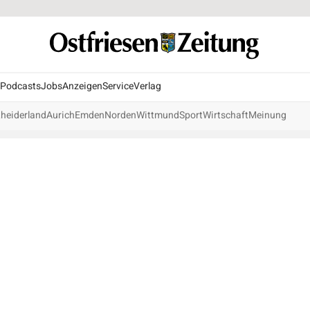
Podcasts
Jobs
Anzeigen
Service
Verlag
heiderland
Aurich
Emden
Norden
Wittmund
Sport
Wirtschaft
Meinung