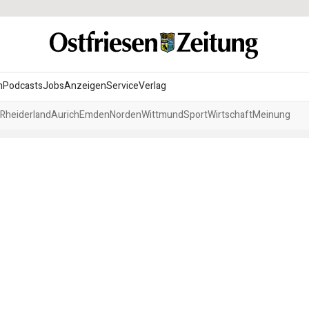
n
Podcasts
Jobs
Anzeigen
Service
Verlag
Rheiderland
Aurich
Emden
Norden
Wittmund
Sport
Wirtschaft
Meinung