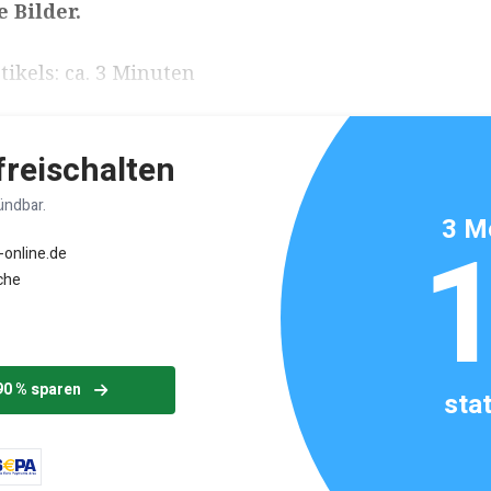
e Bilder.
ikels: ca. 3 Minuten
 freischalten
ündbar.
3 M
-online.de
che
90 % sparen
sta