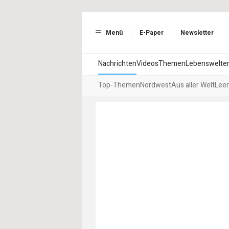
Menü
E-Paper
Newsletter
Nachrichten
Videos
Themen
Lebenswelte
Top-Themen
Nordwest
Aus aller Welt
Leer