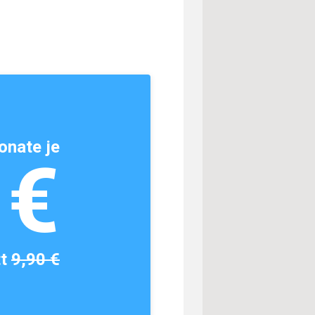
onate je
1€
tt
9,90 €