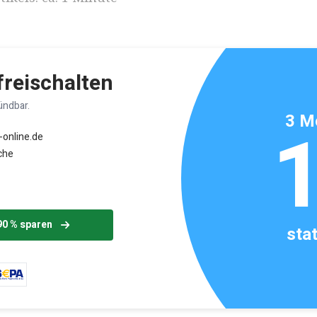
 freischalten
ündbar.
3 M
-online.de
che
90 % sparen
sta