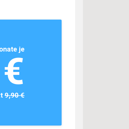
onate je
1€
tt
9,90 €