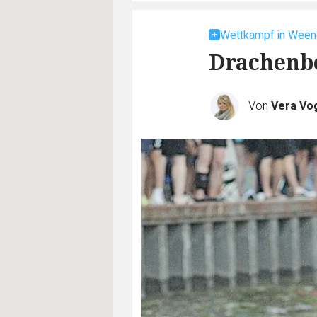
Wettkampf in Ween
Drachenbo
Von
Vera Vo