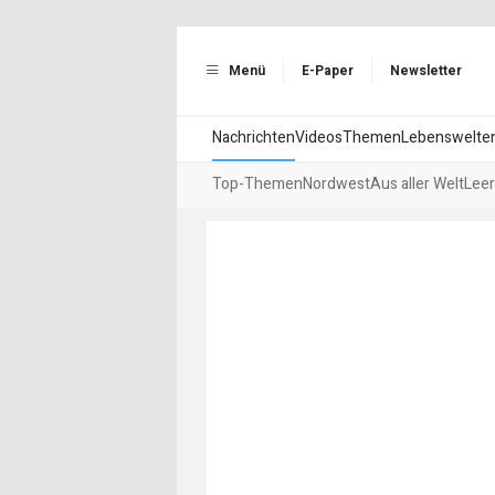
Menü
E-Paper
Newsletter
Nachrichten
Videos
Themen
Lebenswelte
Top-Themen
Nordwest
Aus aller Welt
Leer