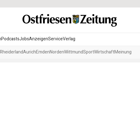
n
Podcasts
Jobs
Anzeigen
Service
Verlag
Rheiderland
Aurich
Emden
Norden
Wittmund
Sport
Wirtschaft
Meinung