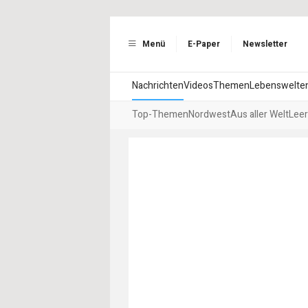
Menü
E-Paper
Newsletter
Nachrichten
Videos
Themen
Lebenswelte
Top-Themen
Nordwest
Aus aller Welt
Leer