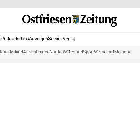
n
Podcasts
Jobs
Anzeigen
Service
Verlag
Rheiderland
Aurich
Emden
Norden
Wittmund
Sport
Wirtschaft
Meinung