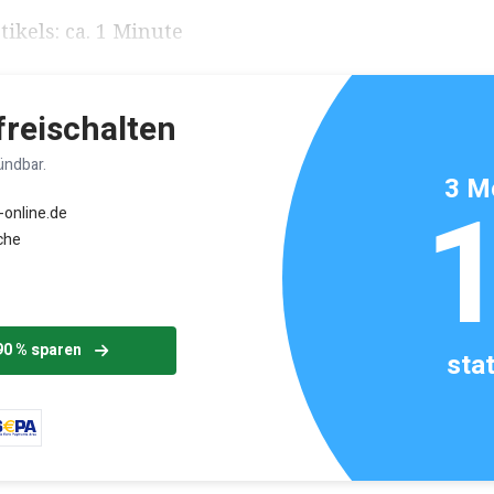
ikels: ca. 1 Minute
 freischalten
ündbar.
3 M
-online.de
che
90 % sparen
sta