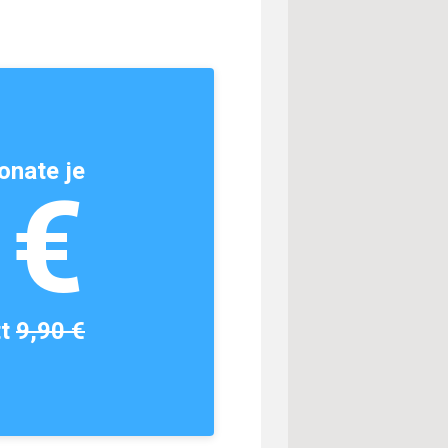
onate je
1€
tt
9,90 €