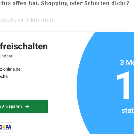
hts offen hat. Shopping oder Schotten dicht?
ikels: ca. 5 Minuten
 freischalten
kündbar.
3 Mo
z-online.de
oche
 90 % sparen
sta