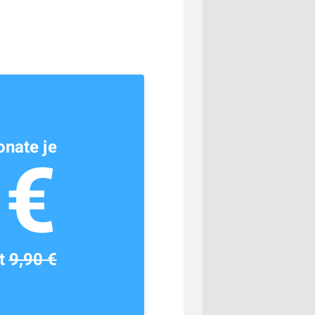
nate je
1€
tt
9,90 €