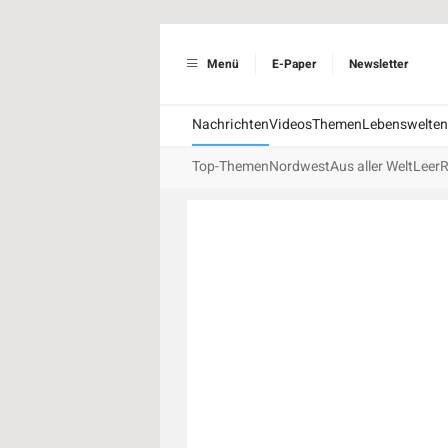
Menü
E-Paper
Newsletter
Nachrichten
Videos
Themen
Lebenswelten
Top-Themen
Nordwest
Aus aller Welt
Leer
R