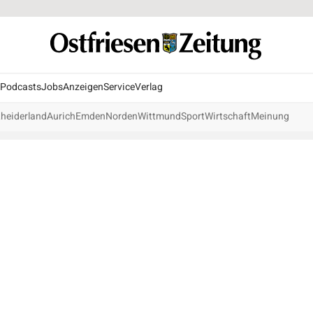
Podcasts
Jobs
Anzeigen
Service
Verlag
heiderland
Aurich
Emden
Norden
Wittmund
Sport
Wirtschaft
Meinung