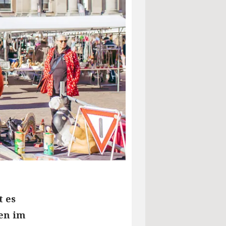
 es
nen im