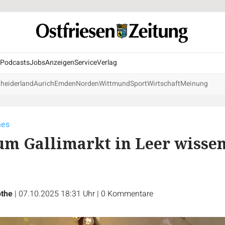
Podcasts
Jobs
Anzeigen
Service
Verlag
heiderland
Aurich
Emden
Norden
Wittmund
Sport
Wirtschaft
Meinung
hes
um Gallimarkt in Leer wisse
othe
|
07.10.2025 18:31 Uhr
|
0
Kommentare