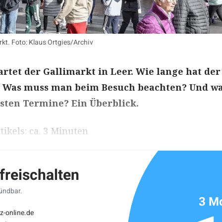
arkt. Foto: Klaus Ortgies/Archiv
rtet der Gallimarkt in Leer. Wie lange hat der
? Was muss man beim Besuch beachten? Und w
gsten Termine? Ein Überblick.
ikels: ca. 3 Minuten
 freischalten
kündbar.
3 Mo
z-online.de