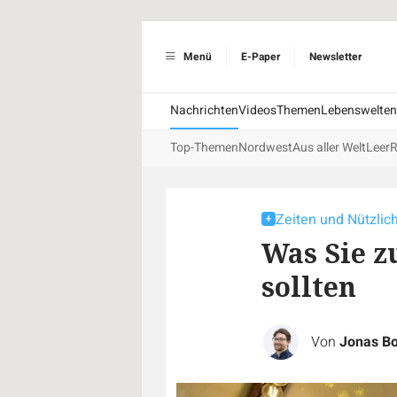
Menü
E-Paper
Newsletter
Nachrichten
Videos
Themen
Lebenswelten
Top-Themen
Nordwest
Aus aller Welt
Leer
R
Zeiten und Nützlic
Was Sie z
sollten
Von
Jonas B