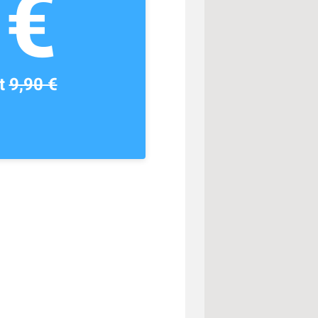
1€
tt
9,90 €