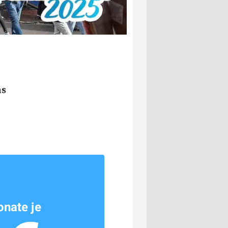
as
nate je