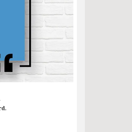
.
rd.