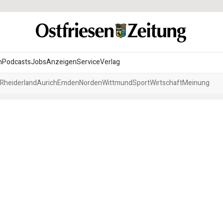
n
Podcasts
Jobs
Anzeigen
Service
Verlag
Rheiderland
Aurich
Emden
Norden
Wittmund
Sport
Wirtschaft
Meinung