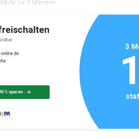
ikels: ca. 2 Minuten
 freischalten
ündbar.
3 M
-online.de
che
90 % sparen
sta