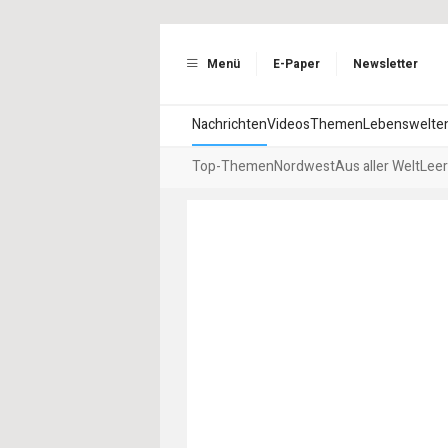
Menü
E-Paper
Newsletter
Nachrichten
Videos
Themen
Lebenswelte
Top-Themen
Nordwest
Aus aller Welt
Leer