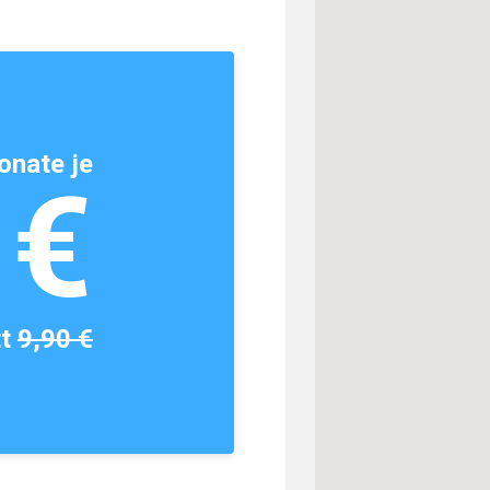
onate je
1€
tt
9,90 €