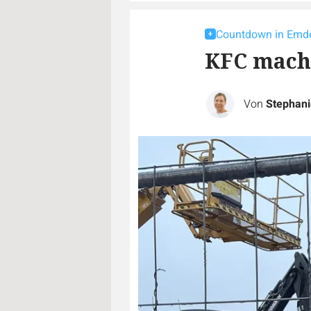
Countdown in Emd
KFC macht
Von
Stephan