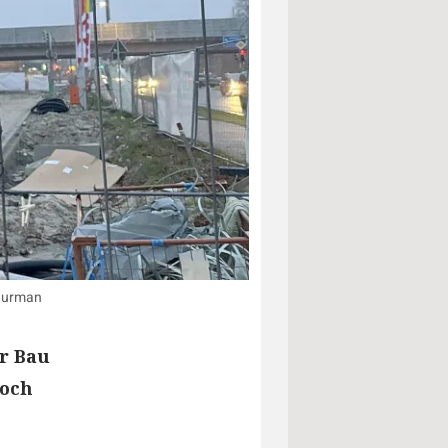
huurman
r Bau
noch