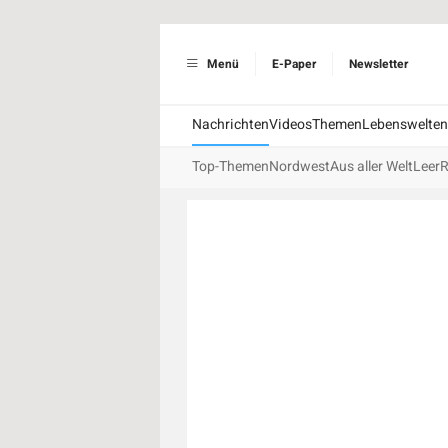
Menü
E-Paper
Newsletter
Nachrichten
Videos
Themen
Lebenswelten
Top-Themen
Nordwest
Aus aller Welt
Leer
R