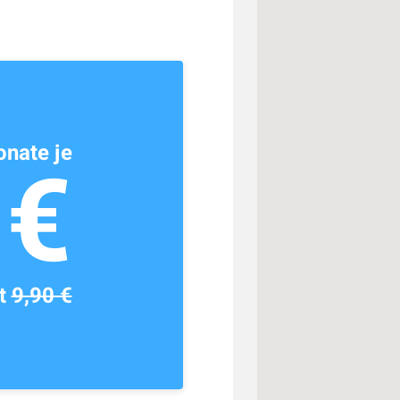
nate je
1€
tt
9,90 €