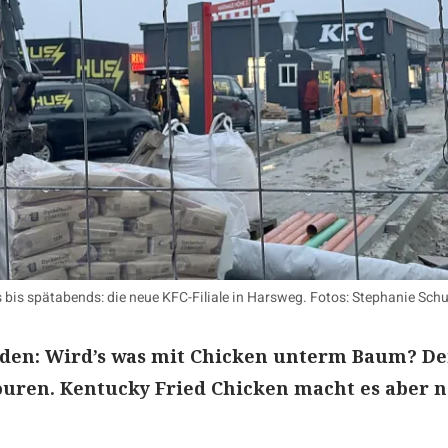
s bis spätabends: die neue KFC-Filiale in Harsweg. Fotos: Stephanie Sc
mden: Wird’s was mit Chicken unterm Baum? De
ouren. Kentucky Fried Chicken macht es aber 