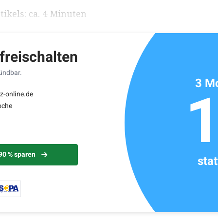
ikels: ca. 4 Minuten
 freischalten
kündbar.
3 Mo
z-online.de
oche
 90 % sparen
sta