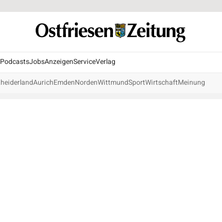
Podcasts
Jobs
Anzeigen
Service
Verlag
heiderland
Aurich
Emden
Norden
Wittmund
Sport
Wirtschaft
Meinung