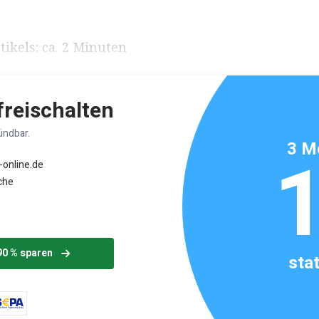
ikels: ca. 2 Minuten
 freischalten
ündbar.
3 M
-online.de
che
90 % sparen
sta