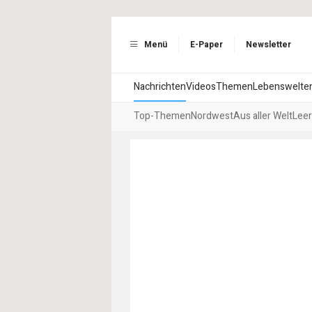
Menü
E-Paper
Newsletter
Nachrichten
Videos
Themen
Lebenswelte
Top-Themen
Nordwest
Aus aller Welt
Leer