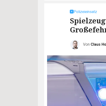
Polizeieinsatz
Spielzeug
Großefeh
Von
Claus H