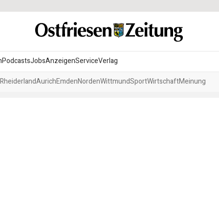
n
Podcasts
Jobs
Anzeigen
Service
Verlag
Rheiderland
Aurich
Emden
Norden
Wittmund
Sport
Wirtschaft
Meinung