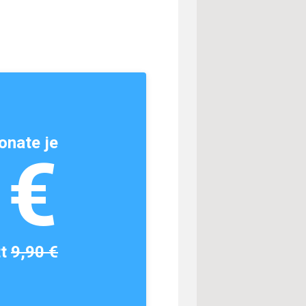
onate je
1€
tt
9,90 €