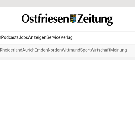
n
Podcasts
Jobs
Anzeigen
Service
Verlag
Rheiderland
Aurich
Emden
Norden
Wittmund
Sport
Wirtschaft
Meinung