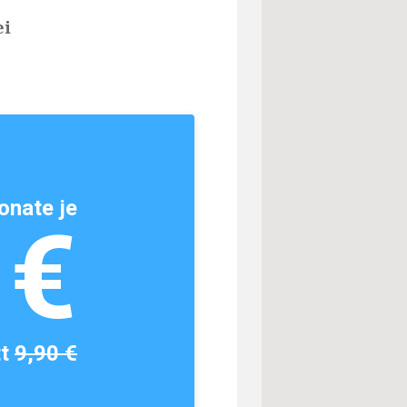
ei
onate je
1€
tt
9,90 €