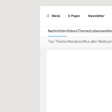
Menü
E-Paper
Newsletter
Nachrichten
Videos
Themen
Lebenswelte
Top-Themen
Nordwest
Aus aller Welt
Leer