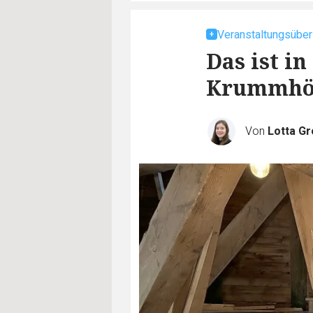
Veranstaltungsüber
Das ist i
Krummhör
Von
Lotta G