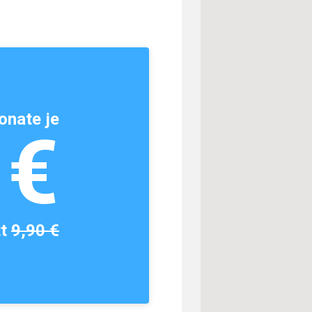
onate je
1€
tt
9,90 €