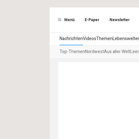
Menü
E-Paper
Newsletter
Nachrichten
Videos
Themen
Lebenswelte
Top-Themen
Nordwest
Aus aller Welt
Leer