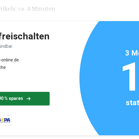
ikels: ca. 4 Minuten
 freischalten
ündbar.
3 M
-online.de
che
90 % sparen
sta