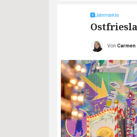
Jahrmärkte
Ostfriesl
Von
Carmen 