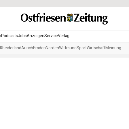
n
Podcasts
Jobs
Anzeigen
Service
Verlag
Rheiderland
Aurich
Emden
Norden
Wittmund
Sport
Wirtschaft
Meinung