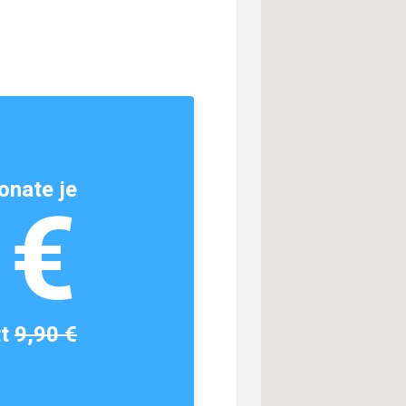
onate je
1€
tt
9,90 €