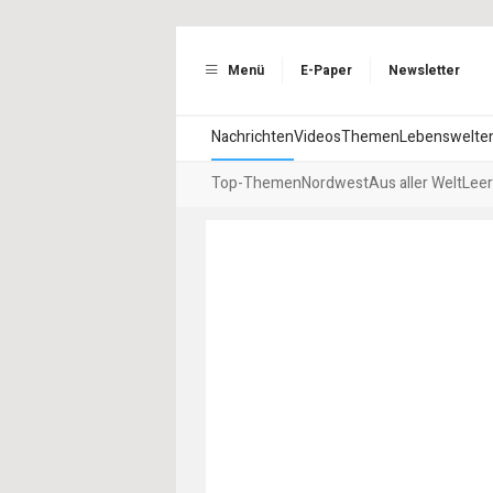
Menü
E-Paper
Newsletter
Nachrichten
Videos
Themen
Lebenswelte
Top-Themen
Nordwest
Aus aller Welt
Leer