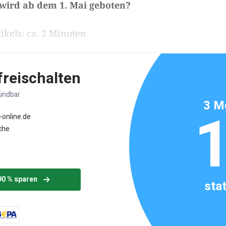
wird ab dem 1. Mai geboten?
ikels: ca. 2 Minuten
 freischalten
ündbar.
3 M
-online.de
che
90 % sparen
sta