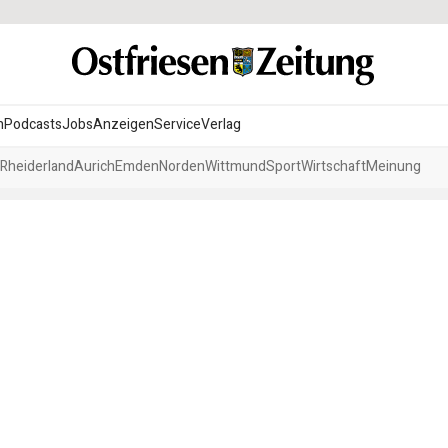
n
Podcasts
Jobs
Anzeigen
Service
Verlag
Rheiderland
Aurich
Emden
Norden
Wittmund
Sport
Wirtschaft
Meinung