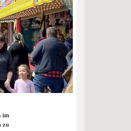
n im
m zu