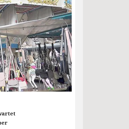
wartet
ber