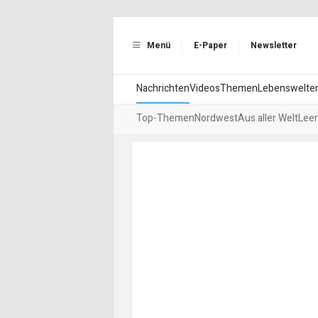
Menü
E-Paper
Newsletter
Nachrichten
Videos
Themen
Lebenswelte
Top-Themen
Nordwest
Aus aller Welt
Leer