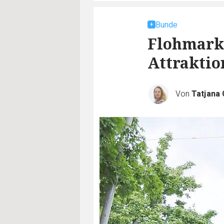
Bunde
Flohmarkt
Attraktio
Von
Tatjana