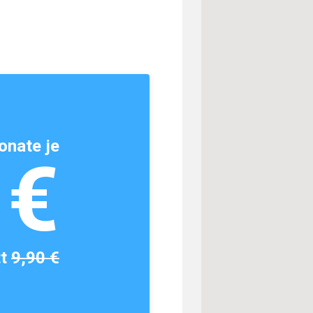
onate je
1€
tt
9,90 €