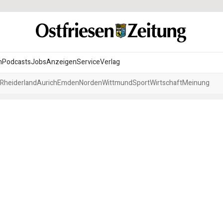
n
Podcasts
Jobs
Anzeigen
Service
Verlag
Rheiderland
Aurich
Emden
Norden
Wittmund
Sport
Wirtschaft
Meinung