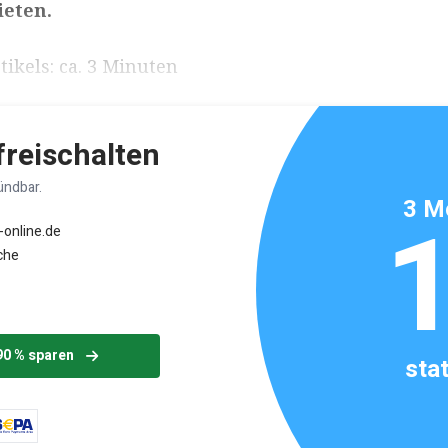
ieten.
ikels: ca. 3 Minuten
 freischalten
ündbar.
3 M
-online.de
che
90 % sparen
sta