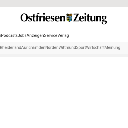
n
Podcasts
Jobs
Anzeigen
Service
Verlag
Rheiderland
Aurich
Emden
Norden
Wittmund
Sport
Wirtschaft
Meinung