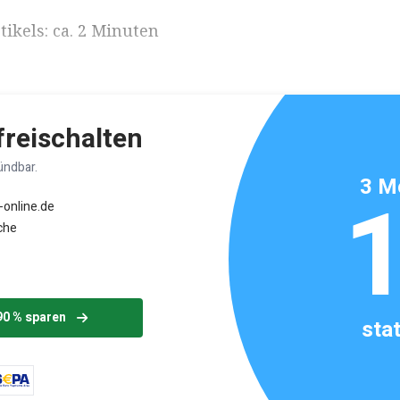
ikels: ca. 2 Minuten
 freischalten
ündbar.
3 M
-online.de
che
90 % sparen
sta