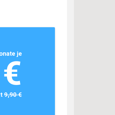
onate je
1€
tt
9,90 €