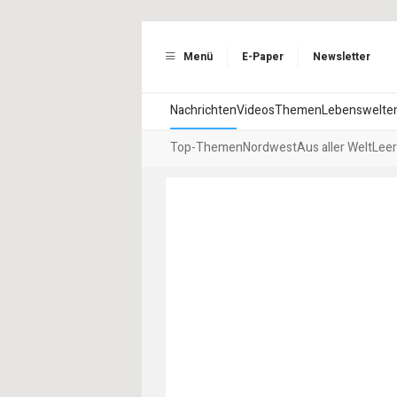
Menü
E-Paper
Newsletter
Nachrichten
Videos
Themen
Lebenswelte
Top-Themen
Nordwest
Aus aller Welt
Leer