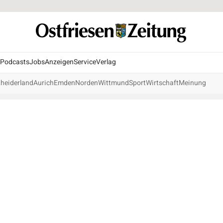
Podcasts
Jobs
Anzeigen
Service
Verlag
heiderland
Aurich
Emden
Norden
Wittmund
Sport
Wirtschaft
Meinung