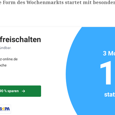
ue Form des Wochenmarkts startet mit besonde
ikels: ca. 3 Minuten
 freischalten
kündbar.
3 Mo
z-online.de
oche
 90 % sparen
sta