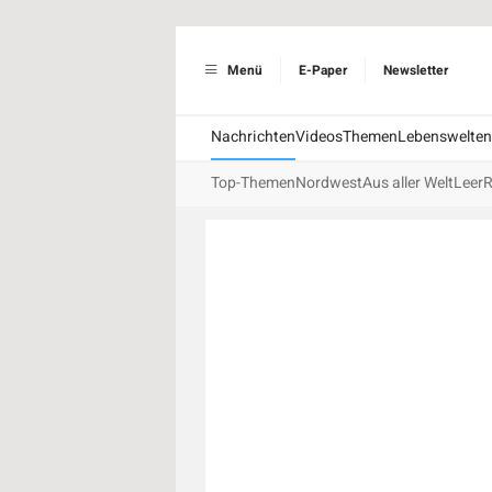
Menü
E-Paper
Newsletter
Nachrichten
Videos
Themen
Lebenswelten
Top-Themen
Nordwest
Aus aller Welt
Leer
R