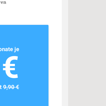
ren
nate je
1€
tt
9,90 €