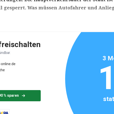
ll gesperrt. Was müssen Autofahrer und Anlie
ikels: ca. 3 Minuten
 freischalten
ündbar.
3 M
-online.de
che
90 % sparen
sta