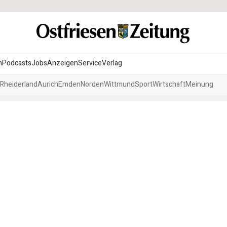
n
Podcasts
Jobs
Anzeigen
Service
Verlag
Rheiderland
Aurich
Emden
Norden
Wittmund
Sport
Wirtschaft
Meinung