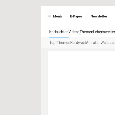
Menü
E-Paper
Newsletter
Nachrichten
Videos
Themen
Lebenswelte
Top-Themen
Nordwest
Aus aller Welt
Leer