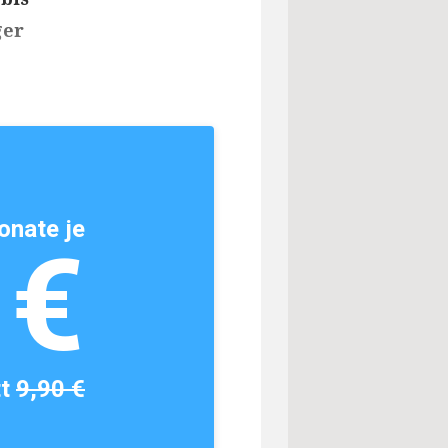
ger
onate je
1€
tt
9,90 €