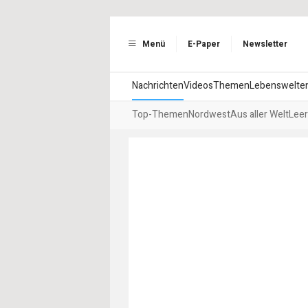
Menü
E-Paper
Newsletter
Nachrichten
Videos
Themen
Lebenswelte
Top-Themen
Nordwest
Aus aller Welt
Leer