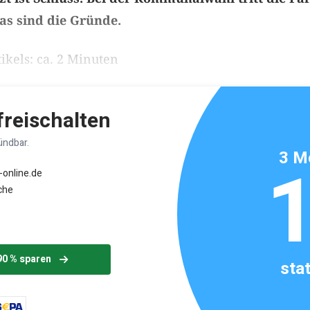
as sind die Gründe.
ikels: ca. 2 Minuten
 freischalten
ündbar.
3 M
-online.de
che
90 % sparen
sta