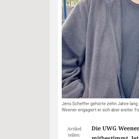
Jens Scheffer gehörte zehn Jahre lang d
Weener engagiert er sich aber weiter. F
Die UWG Weener h
Artikel
teilen:
mitbestimmt. Jet