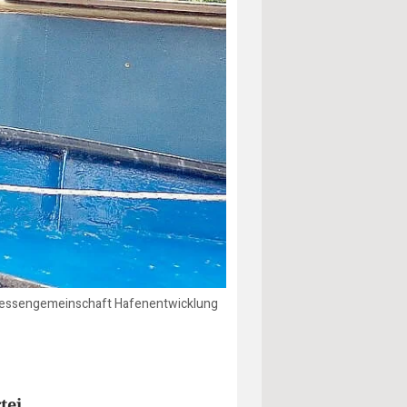
nteressengemeinschaft Hafenentwicklung
tei