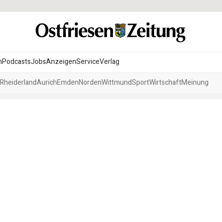
n
Podcasts
Jobs
Anzeigen
Service
Verlag
Rheiderland
Aurich
Emden
Norden
Wittmund
Sport
Wirtschaft
Meinung