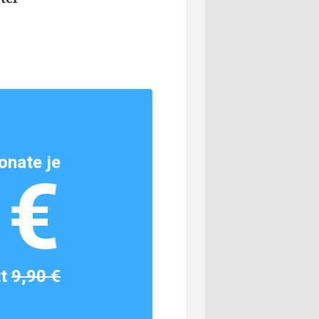
onate je
1€
tt
9,90 €