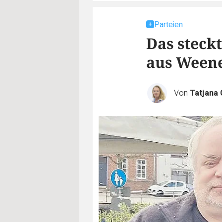
Parteien
Das steck
aus Ween
Von
Tatjana