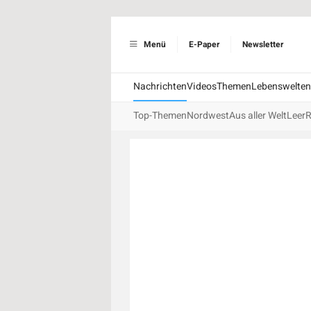
Menü
E-Paper
Newsletter
Nachrichten
Videos
Themen
Lebenswelten
Top-Themen
Nordwest
Aus aller Welt
Leer
R