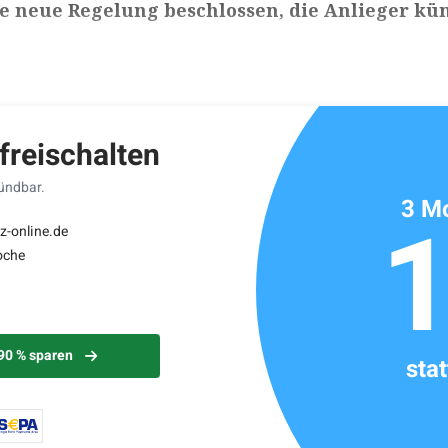
ne neue Regelung beschlossen, die Anlieger kün
ikels: ca. 2 Minuten
 freischalten
kündbar.
3 Mo
z-online.de
oche
 90 % sparen
sta