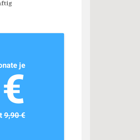
ftig
nate je
1€
tt
9,90 €