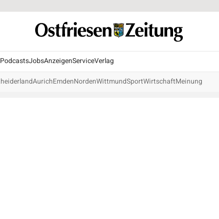
Podcasts
Jobs
Anzeigen
Service
Verlag
heiderland
Aurich
Emden
Norden
Wittmund
Sport
Wirtschaft
Meinung