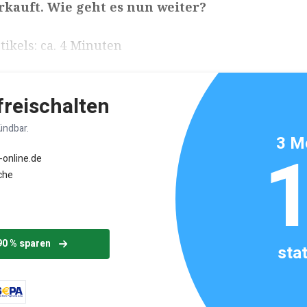
kauft. Wie geht es nun weiter?
ikels: ca. 4 Minuten
 freischalten
ündbar.
3 M
-online.de
che
90 % sparen
sta