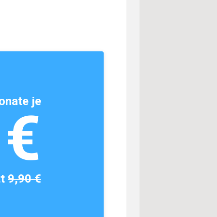
onate je
1€
tt
9,90 €