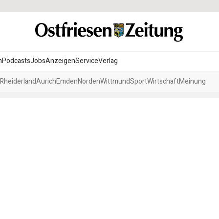
n
Podcasts
Jobs
Anzeigen
Service
Verlag
Rheiderland
Aurich
Emden
Norden
Wittmund
Sport
Wirtschaft
Meinung