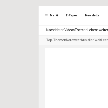
Menü
E-Paper
Newsletter
Nachrichten
Videos
Themen
Lebenswelte
Top-Themen
Nordwest
Aus aller Welt
Leer