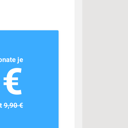
nate je
1€
tt
9,90 €