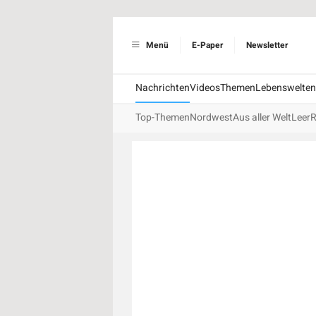
Menü
E-Paper
Newsletter
Nachrichten
Videos
Themen
Lebenswelten
Top-Themen
Nordwest
Aus aller Welt
Leer
R