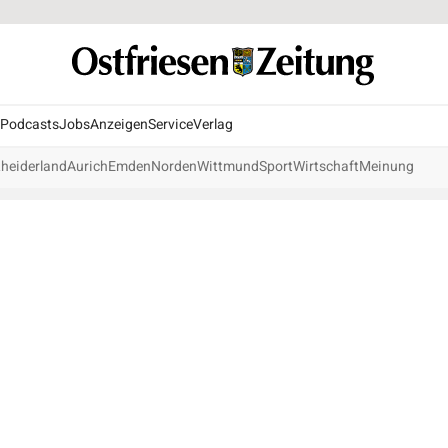
Podcasts
Jobs
Anzeigen
Service
Verlag
heiderland
Aurich
Emden
Norden
Wittmund
Sport
Wirtschaft
Meinung