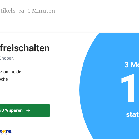
ikels: ca. 4 Minuten
 freischalten
kündbar.
3 Mo
z-online.de
oche
 90 % sparen
sta