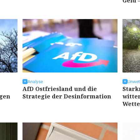
Geld 
Analyse
Unwett
AfD Ostfriesland und die
Stark
egen
Strategie der Desinformation
witte
Wette