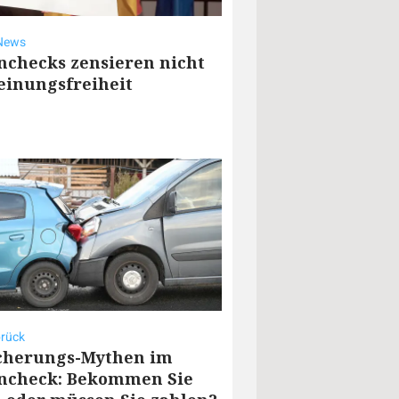
News
nchecks zensieren nicht
einungsfreiheit
rück
cherungs-Mythen im
ncheck: Bekommen Sie