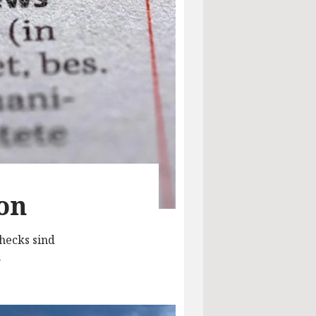
on
hecks sind
.