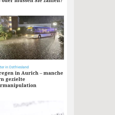
– oder müssen Sie zahlen?
er in Ostfriesland
regen in Aurich – manche
rn gezielte
rmanipulation