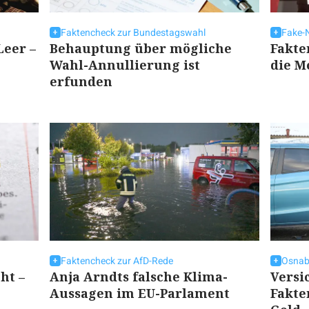
Faktencheck zur Bundestagswahl
Fake-
Leer –
Behauptung über mögliche
Fakte
Wahl-Annullierung ist
die M
erfunden
Faktencheck zur AfD-Rede
Osnab
ht –
Anja Arndts falsche Klima-
Versi
Aussagen im EU-Parlament
Fakte