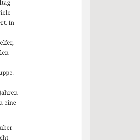
ltag
iele
t. In
lfer,
elen
a
uppe.
Jahren
n eine
auber
cht