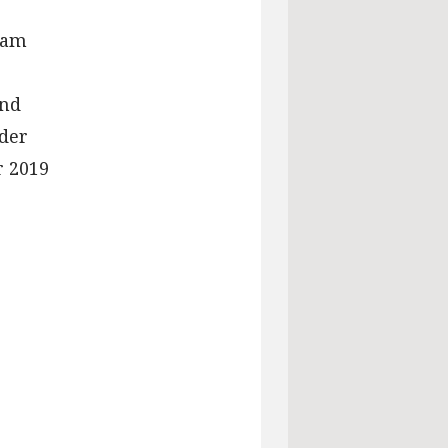
 am
und
der
r 2019