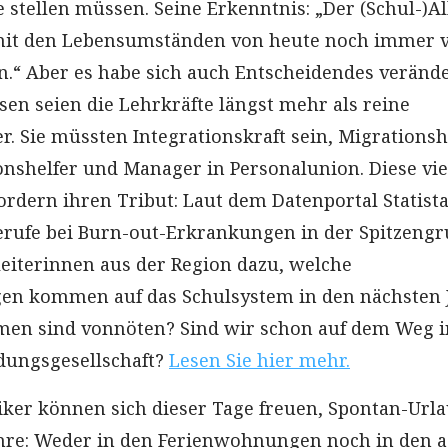
 stellen müssen. Seine Erkenntnis: „Der (Schul-)Al
mit den Lebensumständen von heute noch immer v
“ Aber es habe sich auch Entscheidendes veränder
sen seien die Lehrkräfte längst mehr als reine
. Sie müssten Integrationskraft sein, Migrationshe
ionshelfer und Manager in Personalunion. Diese vi
rdern ihren Tribut: Laut dem Datenportal Statist
rufe bei Burn-out-Erkrankungen in der Spitzengr
eiterinnen aus der Region dazu, welche
en kommen auf das Schulsystem in den nächsten 
men sind vonnöten? Sind wir schon auf dem Weg i
dungsgesellschaft?
Lesen Sie hier mehr.
iker können sich dieser Tage freuen, Spontan-Url
hre: Weder in den Ferienwohnungen noch in den a