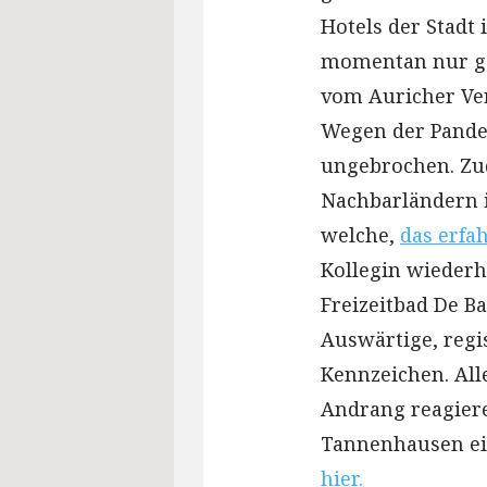
Hotels der Stadt 
momentan nur ga
vom Auricher Ver
Wegen der Pande
ungebrochen. Zu
Nachbarländern i
welche,
das erfah
Kollegin wiederh
Freizeitbad De B
Auswärtige, regi
Kennzeichen. Alle
Andrang reagiere
Tannenhausen ein
hier.