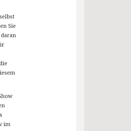
selbst
en Sie
 daran
ir
die
diesem
-Show
en
s
ow im