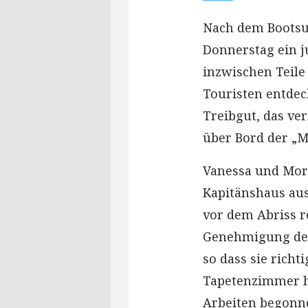
Nach dem Bootsu
Donnerstag ein 
inzwischen Teile
Touristen entde
Treibgut, das ve
über Bord der „
Vanessa und Mori
Kapitänshaus aus
vor dem Abriss re
Genehmigung der
so dass sie richt
Tapetenzimmer h
Arbeiten begonn