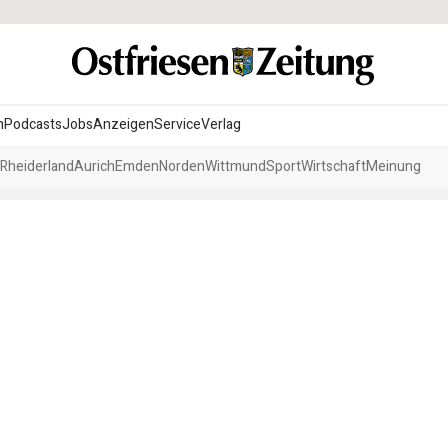
n
Podcasts
Jobs
Anzeigen
Service
Verlag
Rheiderland
Aurich
Emden
Norden
Wittmund
Sport
Wirtschaft
Meinung