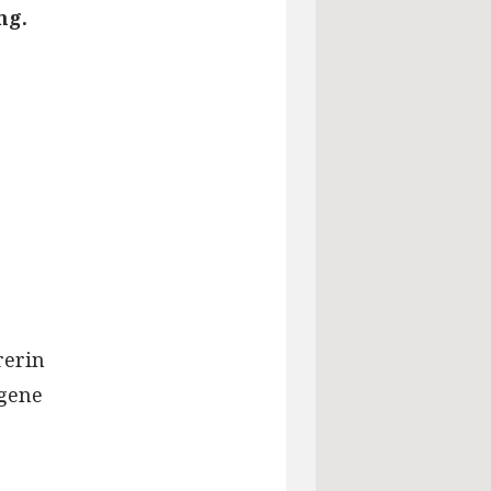
ng.
rerin
igene