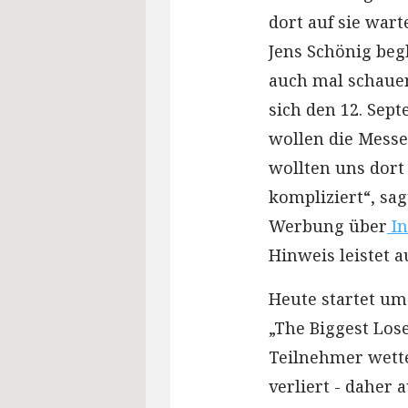
dort auf sie wart
Jens Schönig begl
auch mal schauen
sich den 12. Sep
wollen die Messe
wollten uns dort 
kompliziert“, sa
Werbung über
In
Hinweis leistet a
Heute startet um
„The Biggest Lose
Teilnehmer wette
verliert - daher 