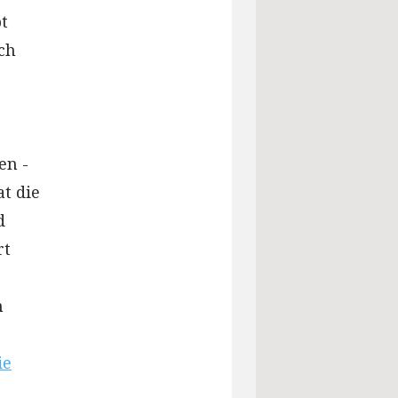
bt
ch
en -
at die
d
rt
n
ie