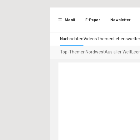
Menü
E-Paper
Newsletter
Nachrichten
Videos
Themen
Lebenswelte
Top-Themen
Nordwest
Aus aller Welt
Leer