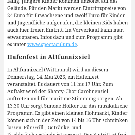
fällig. Jüngere Kinder kommen umsonst auf das
Gelände. Für den Markt werden Eintrittspreise von
24 Euro für Erwachsene und zwölf Euro für Kinder
und Jugendliche aufgerufen, die kleinen Kids haben
auch hier freien Eintritt. Im Vorverkauf kann man
etwas sparen. Infos dazu und zum Programm gibt
es unter
www.spectaculum.de
.
Hafenfest in Altfunnixsiel
In Altfunnixsiel (Wittmund) wird an diesem
Donnerstag, 14. Mai 2026, ein Hafenfest
veranstaltet. Es dauert von 11 bis 17 Uhr. Zum
Auftakt wird der Shanty-Chor Carolinensiel
auftreten und für maritime Stimmung sorgen. Ab
13.30 Uhr sorgt Simone Höfker für das musikalische
Programm. Es gibt einen kleinen Flohmarkt, Kinder
können sich in der Zeit von 14 bis 16 Uhr schminken
lassen. Für Grill-, Getränke- und
Fischbrötchenstände ist gesorgt. Der Eintritt ist frei.