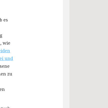
b es
ig
, wie
eiden
ei und
sene
nen zu
den