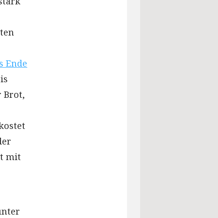
stark
sten
s Ende
is
 Brot,
kostet
der
t mit
unter