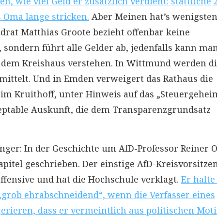
en, wie viel Geld er zusätzlich verdient: stattliche 
 Oma lange stricken.
Aber Meinen hat’s wenigste
ndrat Matthias Groote bezieht offenbar keine
 sondern führt alle Gelder ab, jedenfalls kann ma
 dem Kreishaus verstehen. In Wittmund werden d
mittelt. Und in Emden verweigert das Rathaus die
im Kruithoff, unter Hinweis auf das „Steuergehei
zeptable Auskunft, die dem Transparenzgrundsatz
inger: In der Geschichte um AfD-Professor Reiner O
apitel geschrieben. Der einstige AfD-Kreisvorsitze
Offensive und hat die Hochschule verklagt.
Er halte
 „grob ehrabschneidend“, wenn die Verfasser eines
gerieren, dass er vermeintlich aus politischen Mot