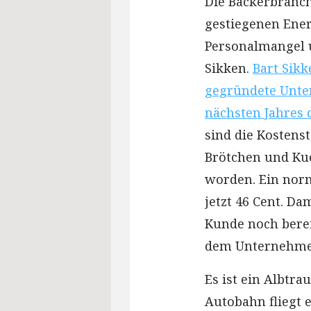
Die Bäckerbranche
gestiegenen Ener
Personalmangel u
Sikken.
Bart Sikk
gegründete Unter
nächsten Jahres d
sind die Kostens
Brötchen und Ku
worden. Ein norm
jetzt 46 Cent. Dam
Kunde noch bereit
dem Unternehme
Es ist ein Albtr
Autobahn fliegt 