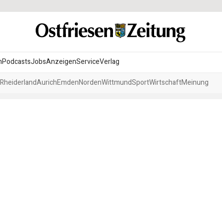
n
Podcasts
Jobs
Anzeigen
Service
Verlag
Rheiderland
Aurich
Emden
Norden
Wittmund
Sport
Wirtschaft
Meinung