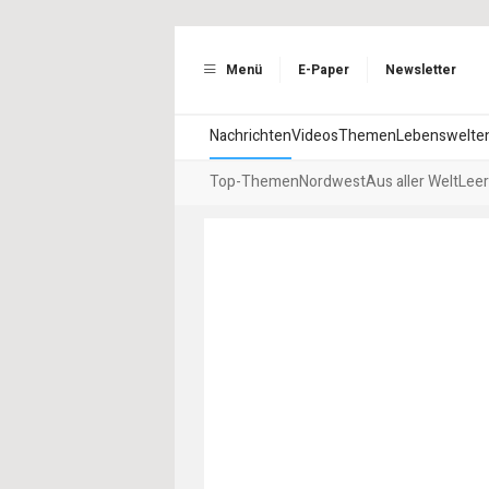
Menü
E-Paper
Newsletter
Nachrichten
Videos
Themen
Lebenswelte
Top-Themen
Nordwest
Aus aller Welt
Leer