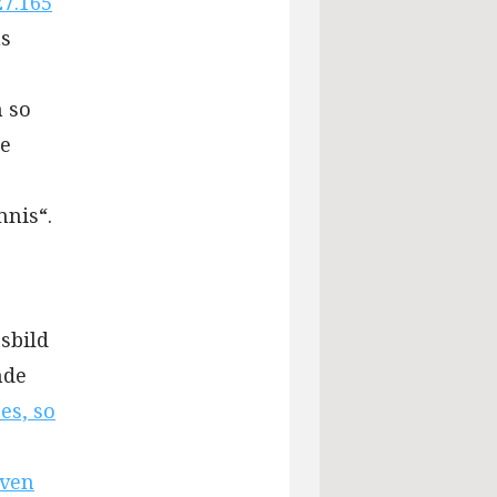
27.165
ns
n so
ie
mnis“.
sbild
nde
 es, so
iven