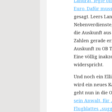
Landrat, legte off
Euro. Dafür muss
gesagt. Leers La
Nebenverdienste,
die Auskunft aus
Zahlen gerade er
Auskunft zu OB T
Eine völlig inak
widerspricht.
Und noch ein Ell
wird ein neues K
geht nun in die 
sein Anwalt, für
Flugblattes „sug