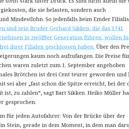
 steht stark unter Druck. Es sind nicht allein die 
giekosten, die sie belasten, sondern auch
nd Mindestlohn. So jedenfalls beim Emder Filiali
en und sein Bruder Gerhard Sikken, die das 1741
nehmen in zwölfter Generation führen, wollen bi
rei ihrer Filialen geschlossen haben.
Über den Pre
teigerungen kaum noch aufzufangen. Die Preise für
chen waren zuletzt zum 1. September angehoben
ales Brötchen ist drei Cent teurer geworden und 
it sei aber „fast schon die Spitze erreicht, bei der 
 ist, zu zahlen“, sagt Bart Sikken. Heiko Müller ha
r gesprochen.
aum für jeden Autofahrer: Von der Brücke über der
ein Stein, gerade in dem Moment, in dem man dar