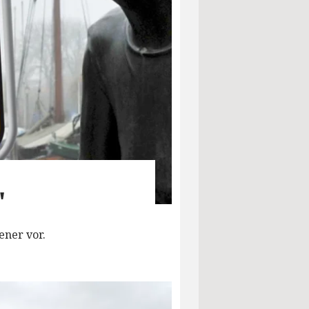
"
ener vor.