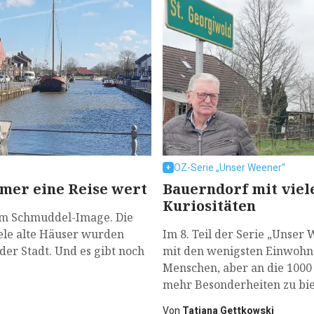
OZ-Serie „Unser Weener“
mmer eine Reise wert
Bauerndorf mit viel
Kuriositäten
dem Schmuddel-Image. Die
iele alte Häuser wurden
Im 8. Teil der Serie „Unser
der Stadt. Und es gibt noch
mit den wenigsten Einwohne
Menschen, aber an die 1000 
mehr Besonderheiten zu bie
Von
Tatjana Gettkowski