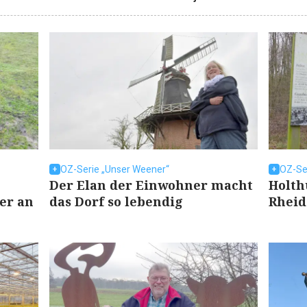
OZ-Serie „Unser Weener“
OZ-Se
Der Elan der Einwohner macht
Holth
er an
das Dorf so lebendig
Rheid