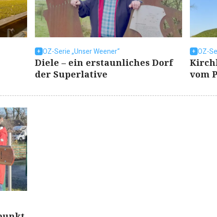
OZ-Serie „Unser Weener“
OZ-Se
Diele – ein erstaunliches Dorf
Kirch
der Superlative
vom P
punkt