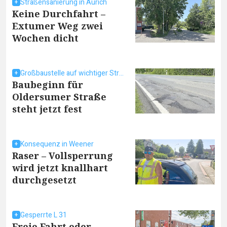
Straßensanierung in Aurich
Keine Durchfahrt –
Extumer Weg zwei
Wochen dicht
Großbaustelle auf wichtiger Straße
Baubeginn für
Oldersumer Straße
steht jetzt fest
Konsequenz in Weener
Raser – Vollsperrung
wird jetzt knallhart
durchgesetzt
Gesperrte L 31
Freie Fahrt oder