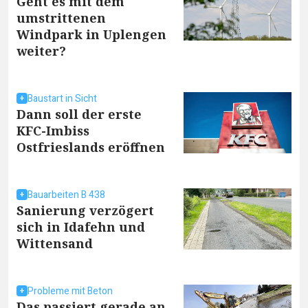
Geht es mit dem
umstrittenen
Windpark in Uplengen
weiter?
Baustart in Sicht
Dann soll der erste
KFC-Imbiss
Ostfrieslands eröffnen
Bauarbeiten B 438
Sanierung verzögert
sich in Idafehn und
Wittensand
Probleme mit Beton
Das passiert gerade an